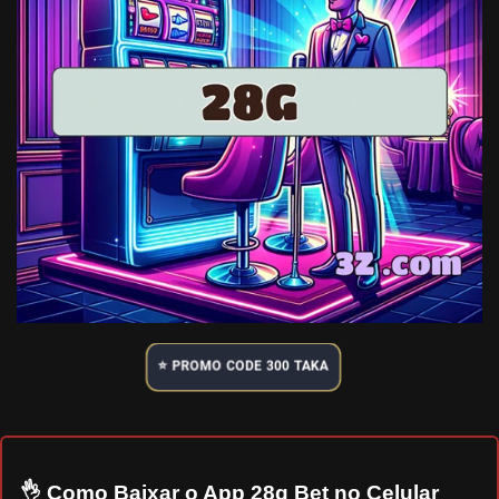
⭐️ PROMO CODE 300 TAKA
👌 Como Baixar o App 28g Bet no Celular