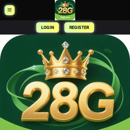
Skip
to
content
LOGIN
REGISTER