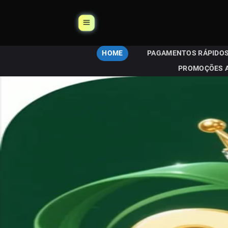
Skip
to
content
HOME
PAGAMENTOS RÁPIDO
PROMOÇÕES A