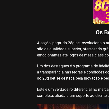
Os B
A seção 'paga' do 28g bet revoluciona o 
são de qualidade superior, oferecendo gr
emocionantes até jogos de mesa clássico
Um dos destaques é o programa de fideli
a transparência nas regras e condições d
do 28g bet se destaca pela inovação e pe
Este é um verdadeiro diferencial no merc
completa, aliada a um suporte ao cliente 