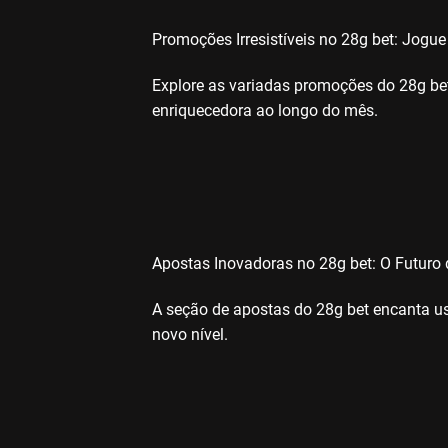
Promoções Irresistíveis no 28g bet: Jogu
Explore as variadas promoções do 28g be
enriquecedora ao longo do mês.
Apostas Inovadoras no 28g bet: O Futuro
A seção de apostas do 28g bet encanta us
novo nível.