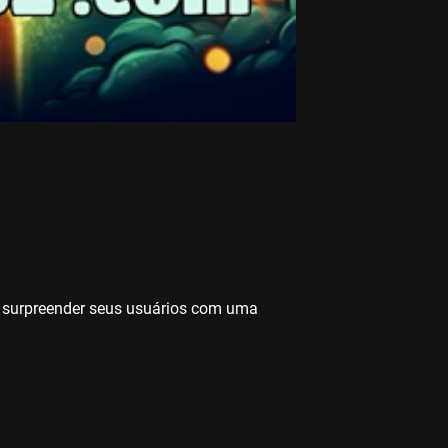
 e surpreender seus usuários com uma