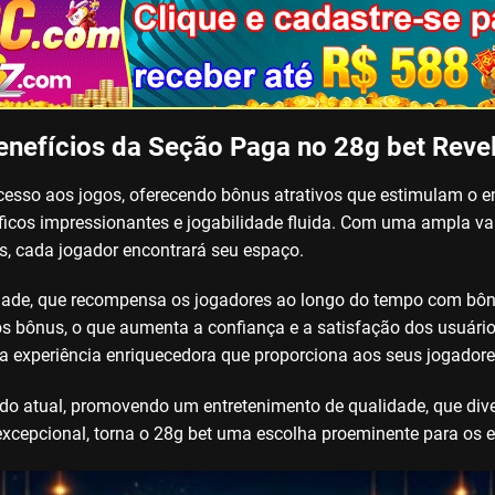
enefícios da Seção Paga no 28g bet Reve
acesso aos jogos, oferecendo bônus atrativos que estimulam o 
áficos impressionantes e jogabilidade fluida. Com uma ampla va
s, cada jogador encontrará seu espaço.
dade, que recompensa os jogadores ao longo do tempo com bônus
os bônus, o que aumenta a confiança e a satisfação dos usuári
la experiência enriquecedora que proporciona aos seus jogadore
ado atual, promovendo um entretenimento de qualidade, que div
excepcional, torna o 28g bet uma escolha proeminente para os e