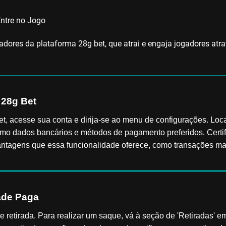
Entre no Jogo
adores da plataforma 28g bet, que atrai e engaja jogadores atra
 28g Bet
Bet, acesse sua conta e dirija-se ao menu de configurações. Loc
o dados bancários e métodos de pagamento preferidos. Certifi
antagens que essa funcionalidade oferece, como transações ma
ade Paga
 retirada. Para realizar um saque, vá à seção de 'Retiradas' e