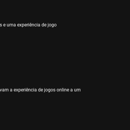
 e uma experiência de jogo
evam a experiência de jogos online a um